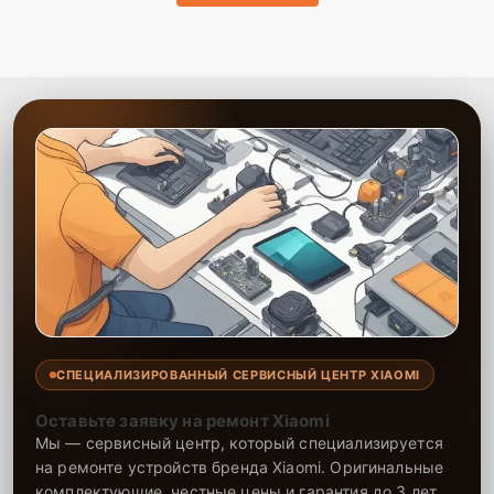
уверены в долговечности своих работ, поэтому предоставляем
гарантию на все виды ремонта и установленные запчасти сроком
до 2-3 лет. Наши специалисты проводят ремонт эффективно и
ответственно, что продлевает срок службы вашей техники. Мы
всегда стремимся к тому, чтобы клиент остался доволен
обслуживанием и качеством предоставленных услуг.
СПЕЦИАЛИЗИРОВАННЫЙ СЕРВИСНЫЙ ЦЕНТР XIAOMI
Оставьте заявку на ремонт Xiaomi
Мы — сервисный центр, который специализируется
на ремонте устройств бренда Xiaomi. Оригинальные
комплектующие, честные цены и гарантия до 3 лет