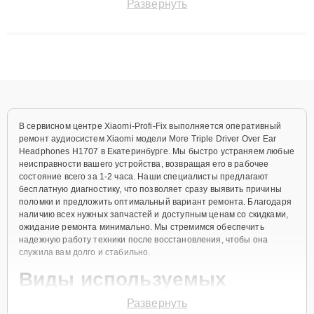
Развернуть
технику с сохранением гарантии до 3 лет. Наши мастера
решают сложные случаи: от замены матриц и материнских
плат до ремонта после залития и восстановления данных.
Благодаря высокой квалификации и ответственному подходу
клиенты получают быстрый, качественный ремонт и понятные
объяснения по результатам диагностики.
В сервисном центре Xiaomi-Profi-Fix выполняется оперативный
ремонт аудиосистем Xiaomi модели More Triple Driver Over Ear
Headphones H1707 в Екатеринбурге. Мы быстро устраняем любые
неисправности вашего устройства, возвращая его в рабочее
состояние всего за 1-2 часа. Наши специалисты предлагают
бесплатную диагностику, что позволяет сразу выявить причины
поломки и предложить оптимальный вариант ремонта. Благодаря
наличию всех нужных запчастей и доступным ценам со скидками,
ожидание ремонта минимально. Мы стремимся обеспечить
надежную работу техники после восстановления, чтобы она
служила вам долго и стабильно.
Виды используемых
запчастей
Развернуть