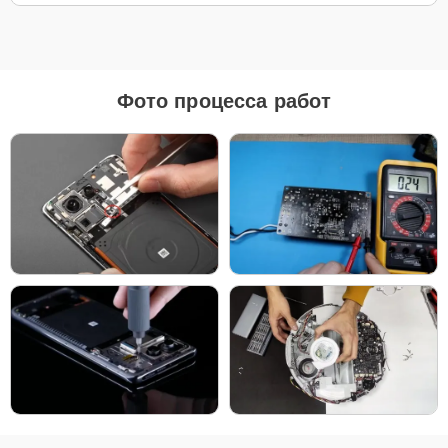
Для ремонта аудиосистем Xiaomi More Triple Driver Over Ear
Headphones H1707 наш сервисный центр предоставляет как
оригинальные комплектующие, так и качественные аналоги. Это
позволяет клиенту выбрать подходящий вариант в зависимости
Фото процесса работ
от бюджета и предпочтений.
Рекомендации по выбору запчастей:
Для новых устройств, которые планируется
использовать на долгий срок, лучшим выбором
станут оригинальные запчасти, так как они
обеспечат полную совместимость и долгий срок
службы.
Если вы планируете обновить устройство в
ближайшее время, установка качественного
аналога позволит снизить затраты без ущерба
надежности.
Независимо от выбора, мы гарантируем высокое качество каждой
детали, будь то оригинальные компоненты или надежные аналоги
от проверенных производителей.
Для начала ремонта позвоните по телефону +7 (343) 288-39-12