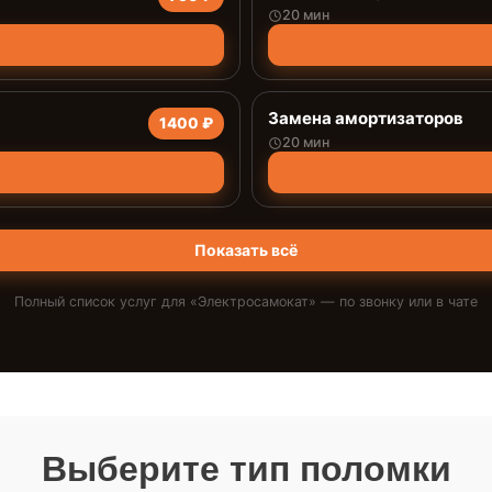
20 мин
Замена амортизаторов
1400 ₽
20 мин
Показать всё
Полный список услуг для «
Электросамокат
» — по звонку или в чате
Выберите тип поломки