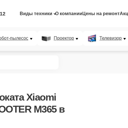
-12
Виды техники
О компании
Цены на ремонт
Ак
обот-пылесос
Проектор
Телевизор
оката Xiaomi
COOTER M365
в