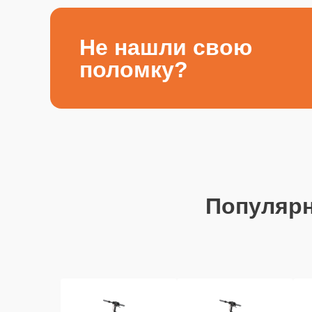
Не нашли свою
поломку?
Популяр