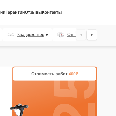
ции
Гарантии
Отзывы
Контакты
25%
Квадрокоптер
Отпариватель
Стоимость работ
400₽