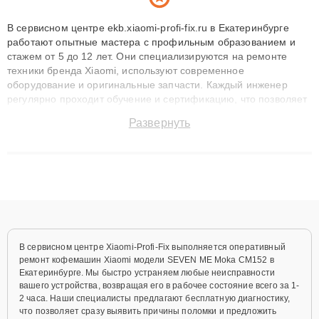
В сервисном центре ekb.xiaomi-profi-fix.ru в Екатеринбурге
работают опытные мастера с профильным образованием и
стажем от 5 до 12 лет. Они специализируются на ремонте
техники бренда Xiaomi, используют современное
оборудование и оригинальные запчасти. Каждый инженер
регулярно проходит обучение и сертификацию, что позволяет
быстро и точноdiagnostikировать поломки и восстанавливать
Развернуть
технику с сохранением гарантии до 3 лет. Наши мастера
решают сложные случаи: от замены матриц и материнских
плат до ремонта после залития и восстановления данных.
Благодаря высокой квалификации и ответственному подходу
клиенты получают быстрый, качественный ремонт и понятные
объяснения по результатам диагностики.
В сервисном центре Xiaomi-Profi-Fix выполняется оперативный
ремонт кофемашин Xiaomi модели SEVEN ME Moka CM152 в
Екатеринбурге. Мы быстро устраняем любые неисправности
вашего устройства, возвращая его в рабочее состояние всего за 1-
2 часа. Наши специалисты предлагают бесплатную диагностику,
что позволяет сразу выявить причины поломки и предложить