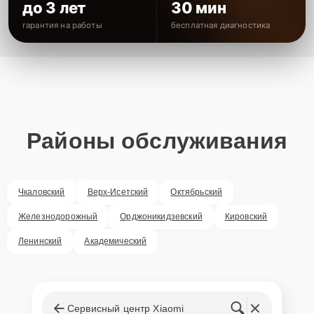
до 3 лет
30 мин
гарантия на работы
бесплатная диагностика
Районы обслуживания
Чкаловский
Верх-Исетский
Октябрьский
Железнодорожный
Орджоникидзевский
Кировский
Ленинский
Академический
Сервисный центр Xiaomi