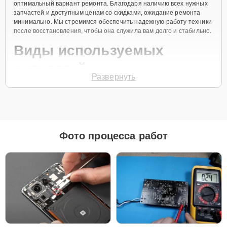
оптимальный вариант ремонта. Благодаря наличию всех нужных
запчастей и доступным ценам со скидками, ожидание ремонта
минимально. Мы стремимся обеспечить надежную работу техники
после восстановления, чтобы она служила вам долго и стабильно.
Виды используемых
запчастей
Развернуть
Для ремонта кофемашин Xiaomi SEVEN ME Moka CM152 наш
сервисный центр предоставляет как оригинальные
комплектующие, так и качественные аналоги. Это позволяет
клиенту выбрать подходящий вариант в зависимости от бюджета
и предпочтений.
Фото процесса работ
Рекомендации по выбору запчастей:
Для новых устройств, которые планируется
использовать на долгий срок, лучшим выбором
станут оригинальные запчасти, так как они
обеспечат полную совместимость и долгий срок
службы.
Если вы планируете обновить устройство в
ближайшее время, установка качественного