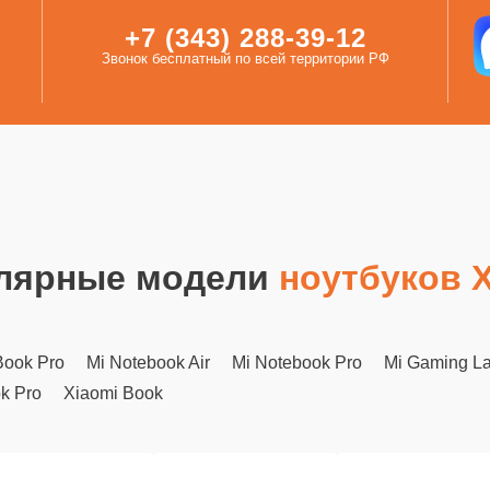
+7 (343) 288-39-12
Звонок бесплатный по всей территории РФ
лярные модели
ноутбуков 
ook Pro
Mi Notebook Air
Mi Notebook Pro
Mi Gaming L
k Pro
Xiaomi Book