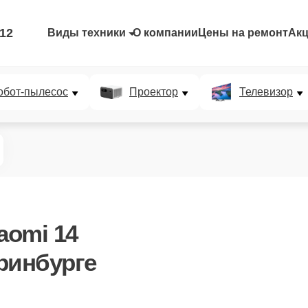
-12
Виды техники
О компании
Цены на ремонт
Ак
обот-пылесос
Проектор
Телевизор
aomi 14
ринбурге