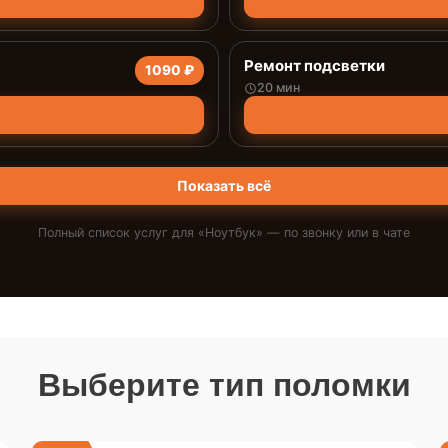
Ремонт подсветки
1090 ₽
20 мин
Показать всё
Полный список услуг для «
Ноутбук
» — по звонку или в чате
Выберите тип поломки