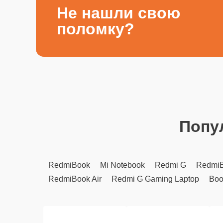
Не нашли свою
поломку?
Попу
RedmiBook
Mi Notebook
Redmi G
RedmiB
RedmiBook Air
Redmi G Gaming Laptop
Boo