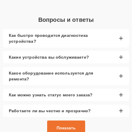
диагностику или обслуживание в удобное для вас время. Мы
стремимся сделать процесс максимально удобным и быстрым.
Главные особенности
Вопросы и ответы
сервиса
Как быстро проводится диагностика
+
устройства?
Бесплатная диагностика
— выявление
проблемы без лишних расходов
+
Срочный ремонт
— восстановление
Какие устройства вы обслуживаете?
работоспособности за 1-2 часа
Бесплатная доставка
— забота о комфорте
Какое оборудование используется для
+
наших клиентов
ремонта?
Запчасти в наличии
— как оригинальные, так и
качественные аналоги всегда в наличии
+
Как можно узнать статус моего заказа?
Гарантия качества
— надежность ремонта и
долговечность восстановленного устройства
+
Работаете ли вы честно и прозрачно?
Сервис Xiaomi-Profi-Fix предлагает качественный ремонт,
опираясь на профессионализм и опыт наших мастеров. Мы
уверены в долговечности своих работ, поэтому предоставляем
Показать
гарантию на все виды ремонта и установленные запчасти сроком