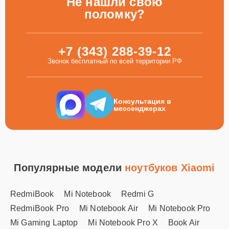
Не нашли свою
поломку?
+7 (343) 288-39-12
Звонок бесплатный по всей территории РФ
Консультация в
мессенджерах
Популярные модели
ноутбуков Xiaomi
RedmiBook
Mi Notebook
Redmi G
RedmiBook Pro
Mi Notebook Air
Mi Notebook Pro
Mi Gaming Laptop
Mi Notebook Pro X
Book Air