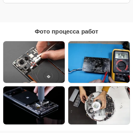
Для ремонта ноутбуков Xiaomi 15 JYU4088CN наш сервисный
центр предоставляет как оригинальные комплектующие, так и
качественные аналоги. Это позволяет клиенту выбрать
подходящий вариант в зависимости от бюджета и предпочтений.
Рекомендации по выбору запчастей:
Фото процесса работ
Для новых устройств, которые планируется
использовать на долгий срок, лучшим выбором
станут оригинальные запчасти, так как они
обеспечат полную совместимость и долгий срок
службы.
Если вы планируете обновить устройство в
ближайшее время, установка качественного
аналога позволит снизить затраты без ущерба
надежности.
Независимо от выбора, мы гарантируем высокое качество каждой
детали, будь то оригинальные компоненты или надежные аналоги
от проверенных производителей.
Для начала ремонта позвоните по телефону +7 (343) 288-39-12
или оставьте
Заявку на сайте
. Наш специалист свяжется с вами в
течение минуты, чтобы уточнить все детали и записать на