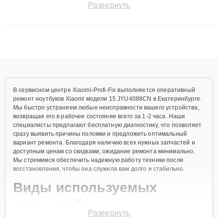
Развернуть
технику с сохранением гарантии до 3 лет. Наши мастера
решают сложные случаи: от замены матриц и материнских
плат до ремонта после залития и восстановления данных.
Благодаря высокой квалификации и ответственному подходу
клиенты получают быстрый, качественный ремонт и понятные
объяснения по результатам диагностики.
В сервисном центре Xiaomi-Profi-Fix выполняется оперативный
ремонт ноутбуков Xiaomi модели 15 JYU4088CN в Екатеринбурге.
Мы быстро устраняем любые неисправности вашего устройства,
возвращая его в рабочее состояние всего за 1-2 часа. Наши
специалисты предлагают бесплатную диагностику, что позволяет
сразу выявить причины поломки и предложить оптимальный
вариант ремонта. Благодаря наличию всех нужных запчастей и
доступным ценам со скидками, ожидание ремонта минимально.
Мы стремимся обеспечить надежную работу техники после
восстановления, чтобы она служила вам долго и стабильно.
Виды используемых
запчастей
Развернуть