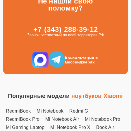
Не нашли свою
поломку?
+7 (343) 288-39-12
Звонок бесплатный по всей территории РФ
Консультация в
мессенджерах
Популярные модели
ноутбуков Xiaomi
RedmiBook
Mi Notebook
Redmi G
RedmiBook Pro
Mi Notebook Air
Mi Notebook Pro
Mi Gaming Laptop
Mi Notebook Pro X
Book Air