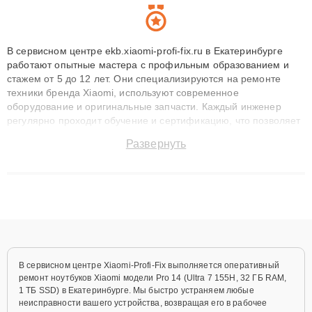
В сервисном центре ekb.xiaomi-profi-fix.ru в Екатеринбурге
работают опытные мастера с профильным образованием и
стажем от 5 до 12 лет. Они специализируются на ремонте
техники бренда Xiaomi, используют современное
оборудование и оригинальные запчасти. Каждый инженер
регулярно проходит обучение и сертификацию, что позволяет
быстро и точноdiagnostikировать поломки и восстанавливать
Развернуть
технику с сохранением гарантии до 3 лет. Наши мастера
решают сложные случаи: от замены матриц и материнских
плат до ремонта после залития и восстановления данных.
Благодаря высокой квалификации и ответственному подходу
клиенты получают быстрый, качественный ремонт и понятные
объяснения по результатам диагностики.
В сервисном центре Xiaomi-Profi-Fix выполняется оперативный
ремонт ноутбуков Xiaomi модели Pro 14 (Ultra 7 155H, 32 ГБ RAM,
1 ТБ SSD) в Екатеринбурге. Мы быстро устраняем любые
неисправности вашего устройства, возвращая его в рабочее