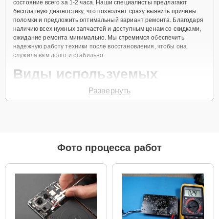
состояние всего за 1-2 часа. Наши специалисты предлагают
бесплатную диагностику, что позволяет сразу выявить причины
поломки и предложить оптимальный вариант ремонта. Благодаря
наличию всех нужных запчастей и доступным ценам со скидками,
ожидание ремонта минимально. Мы стремимся обеспечить
надежную работу техники после восстановления, чтобы она
служила вам долго и стабильно.
Виды используемых
запчастей
Развернуть
Для ремонта ноутбуков Xiaomi Pro 14 (Ultra 7 155H, 32 ГБ RAM, 1
ТБ SSD) наш сервисный центр предоставляет как оригинальные
комплектующие, так и качественные аналоги. Это позволяет
клиенту выбрать подходящий вариант в зависимости от бюджета
Фото процесса работ
и предпочтений.
Рекомендации по выбору запчастей:
Для новых устройств, которые планируется
использовать на долгий срок, лучшим выбором
станут оригинальные запчасти, так как они
обеспечат полную совместимость и долгий срок
службы.