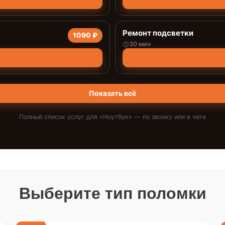
Ремонт подсветки
1090 ₽
30 мин
Показать всё
Полный список услуг для «
Ноутбук
» — по звонку или в чате
Выберите тип поломки