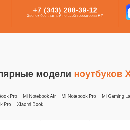
+7 (343) 288-39-12
Звонок бесплатный по всей территории РФ
лярные модели
ноутбуков 
ook Pro
Mi Notebook Air
Mi Notebook Pro
Mi Gaming L
k Pro
Xiaomi Book