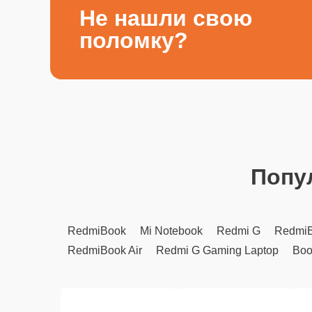
Не нашли свою
поломку?
Попу
RedmiBook
Mi Notebook
Redmi G
RedmiB
RedmiBook Air
Redmi G Gaming Laptop
Boo