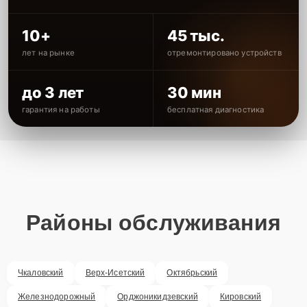
10+
45 тыс.
лет на рынке
отремонтировано устройств
до 3 лет
30 мин
гарантия на работы
бесплатная диагностика
Районы обслуживания
Чкаловский
Верх-Исетский
Октябрьский
Железнодорожный
Орджоникидзевский
Кировский