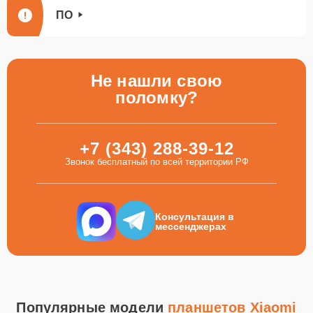
ПО
Не нашли свою
поломку?
+7 (343) 288-39-12
Звонок бесплатный по всей территории РФ
Консультация в
мессенджерах
Популярные модели
планшетов Xiaomi