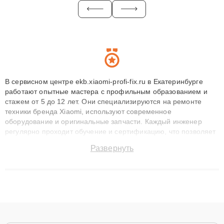
В сервисном центре ekb.xiaomi-profi-fix.ru в Екатеринбурге
работают опытные мастера с профильным образованием и
стажем от 5 до 12 лет. Они специализируются на ремонте
техники бренда Xiaomi, используют современное
оборудование и оригинальные запчасти. Каждый инженер
регулярно проходит обучение и сертификацию, что позволяет
быстро и точноdiagnostikировать поломки и восстанавливать
Развернуть
технику с сохранением гарантии до 3 лет. Наши мастера
решают сложные случаи: от замены матриц и материнских
плат до ремонта после залития и восстановления данных.
Благодаря высокой квалификации и ответственному подходу
клиенты получают быстрый, качественный ремонт и понятные
объяснения по результатам диагностики.