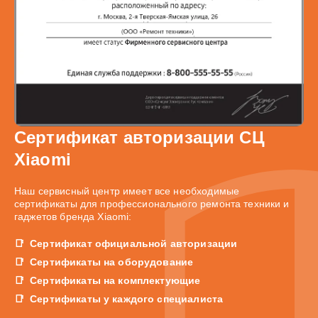
Сертификат авторизации СЦ
Xiaomi
Наш сервисный центр имеет все необходимые
сертификаты для профессионального ремонта техники и
гаджетов бренда Xiaomi:
Сертификат официальной авторизации
Сертификаты на оборудование
Сертификаты на комплектующие
Сертификаты у каждого специалиста