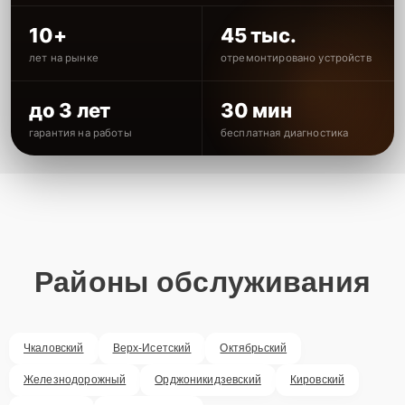
10+
45 тыс.
лет на рынке
отремонтировано устройств
до 3 лет
30 мин
гарантия на работы
бесплатная диагностика
Районы обслуживания
Чкаловский
Верх-Исетский
Октябрьский
Железнодорожный
Орджоникидзевский
Кировский