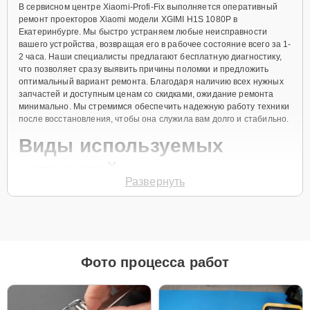
В сервисном центре Xiaomi-Profi-Fix выполняется оперативный
ремонт проекторов Xiaomi модели XGIMI H1S 1080P в
Екатеринбурге. Мы быстро устраняем любые неисправности
вашего устройства, возвращая его в рабочее состояние всего за 1-
2 часа. Наши специалисты предлагают бесплатную диагностику,
что позволяет сразу выявить причины поломки и предложить
оптимальный вариант ремонта. Благодаря наличию всех нужных
запчастей и доступным ценам со скидками, ожидание ремонта
минимально. Мы стремимся обеспечить надежную работу техники
после восстановления, чтобы она служила вам долго и стабильно.
Виды используемых
запчастей
Развернуть
Для ремонта проекторов Xiaomi XGIMI H1S 1080P наш сервисный
центр предоставляет как оригинальные комплектующие, так и
качественные аналоги. Это позволяет клиенту выбрать
подходящий вариант в зависимости от бюджета и предпочтений.
Рекомендации по выбору запчастей:
Фото процесса работ
Для новых устройств, которые планируется
использовать на долгий срок, лучшим выбором
станут оригинальные запчасти, так как они