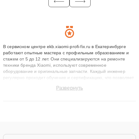
В сервисном центре ekb.xiaomi-profi-fix.ru в Екатеринбурге
работают опытные мастера с профильным образованием и
стажем от 5 до 12 лет. Они специализируются на ремонте
техники бренда Xiaomi, используют современное
оборудование и оригинальные запчасти. Каждый инженер
регулярно проходит обучение и сертификацию, что позволяет
быстро и точноdiagnostikировать поломки и восстанавливать
Развернуть
технику с сохранением гарантии до 3 лет. Наши мастера
решают сложные случаи: от замены матриц и материнских
плат до ремонта после залития и восстановления данных.
Благодаря высокой квалификации и ответственному подходу
клиенты получают быстрый, качественный ремонт и понятные
объяснения по результатам диагностики.