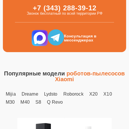
+7 (343) 288-39-12
Звонок бесплатный по всей территории РФ
Консультация в
мессенджерах
Популярные модели
роботов-пылесосов
Xiaomi
Mijia
Dreame
Lydsto
Roborock
X20
X10
M30
M40
S8
Q Revo