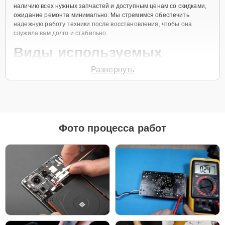
наличию всех нужных запчастей и доступным ценам со скидками,
ожидание ремонта минимально. Мы стремимся обеспечить
надежную работу техники после восстановления, чтобы она
служила вам долго и стабильно.
Виды используемых
запчастей
Развернуть
Для ремонта роботов-пылесосов Xiaomi Mi Robot Vacuum Mop 2
Ultra наш сервисный центр предоставляет как оригинальные
комплектующие, так и качественные аналоги. Это позволяет
клиенту выбрать подходящий вариант в зависимости от бюджета
Фото процесса работ
и предпочтений.
Рекомендации по выбору запчастей:
Для новых устройств, которые планируется
использовать на долгий срок, лучшим выбором
станут оригинальные запчасти, так как они
обеспечат полную совместимость и долгий срок
службы.
Если вы планируете обновить устройство в
ближайшее время, установка качественного