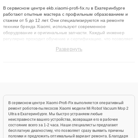
В сервисном центре ekb.xiaomi-profi-fix.ru в Екатеринбурге
работают опытные мастера с профильным образованием и
стажем от 5 до 12 лет. Они специализируются на ремонте
техники бренда Xiaomi, используют современное
оборудование и оригинальные запчасти. Каждый инженер
регулярно проходит обучение и сертификацию, что позволяет
быстро и точноdiagnostikировать поломки и восстанавливать
Развернуть
технику с сохранением гарантии до 3 лет. Наши мастера
решают сложные случаи: от замены матриц и материнских
плат до ремонта после залития и восстановления данных.
Благодаря высокой квалификации и ответственному подходу
клиенты получают быстрый, качественный ремонт и понятные
объяснения по результатам диагностики.
В сервисном центре Xiaomi-Profi-Fix выполняется оперативный
ремонт роботов-пылесосов Xiaomi модели Mi Robot Vacuum Mop 2
Ultra в Екатеринбурге. Мы быстро устраняем любые
неисправности вашего устройства, возвращая его в рабочее
состояние всего за 1-2 часа. Наши специалисты предлагают
бесплатную диагностику, что позволяет сразу выявить причины
поломки и предложить оптимальный вариант ремонта. Благодаря