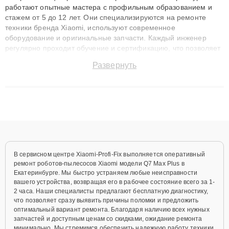
работают опытные мастера с профильным образованием и
стажем от 5 до 12 лет. Они специализируются на ремонте
техники бренда Xiaomi, используют современное
оборудование и оригинальные запчасти. Каждый инженер
регулярно проходит обучение и сертификацию, что позволяет
быстро и точноdiagnostikировать поломки и восстанавливать
Развернуть
технику с сохранением гарантии до 3 лет. Наши мастера
решают сложные случаи: от замены матриц и материнских
плат до ремонта после залития и восстановления данных.
Благодаря высокой квалификации и ответственному подходу
клиенты получают быстрый, качественный ремонт и понятные
объяснения по результатам диагностики.
В сервисном центре Xiaomi-Profi-Fix выполняется оперативный
ремонт роботов-пылесосов Xiaomi модели Q7 Max Plus в
Екатеринбурге. Мы быстро устраняем любые неисправности
вашего устройства, возвращая его в рабочее состояние всего за 1-
2 часа. Наши специалисты предлагают бесплатную диагностику,
что позволяет сразу выявить причины поломки и предложить
оптимальный вариант ремонта. Благодаря наличию всех нужных
запчастей и доступным ценам со скидками, ожидание ремонта
минимально. Мы стремимся обеспечить надежную работу техники