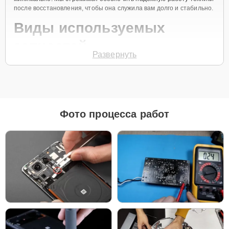
после восстановления, чтобы она служила вам долго и стабильно.
Виды используемых
запчастей
Развернуть
Для ремонта роботов-пылесосов Xiaomi Q7 Max Plus наш
сервисный центр предоставляет как оригинальные
комплектующие, так и качественные аналоги. Это позволяет
клиенту выбрать подходящий вариант в зависимости от бюджета
и предпочтений.
Фото процесса работ
Рекомендации по выбору запчастей:
Для новых устройств, которые планируется
использовать на долгий срок, лучшим выбором
станут оригинальные запчасти, так как они
обеспечат полную совместимость и долгий срок
службы.
Если вы планируете обновить устройство в
ближайшее время, установка качественного
аналога позволит снизить затраты без ущерба
надежности.