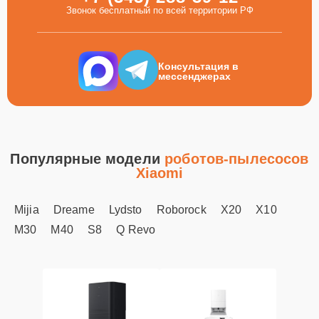
Звонок бесплатный по всей территории РФ
Консультация в
мессенджерах
Популярные модели
роботов-пылесосов
Xiaomi
Mijia
Dreame
Lydsto
Roborock
X20
X10
M30
M40
S8
Q Revo