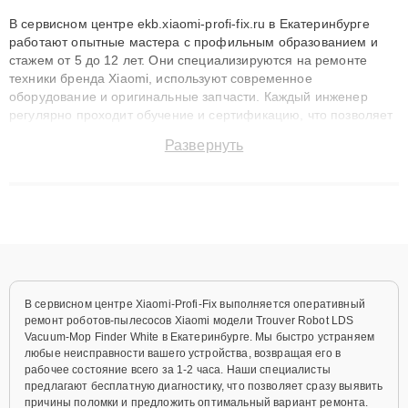
В сервисном центре ekb.xiaomi-profi-fix.ru в Екатеринбурге
работают опытные мастера с профильным образованием и
стажем от 5 до 12 лет. Они специализируются на ремонте
техники бренда Xiaomi, используют современное
оборудование и оригинальные запчасти. Каждый инженер
регулярно проходит обучение и сертификацию, что позволяет
быстро и точноdiagnostikировать поломки и восстанавливать
Развернуть
технику с сохранением гарантии до 3 лет. Наши мастера
решают сложные случаи: от замены матриц и материнских
плат до ремонта после залития и восстановления данных.
Благодаря высокой квалификации и ответственному подходу
клиенты получают быстрый, качественный ремонт и понятные
объяснения по результатам диагностики.
В сервисном центре Xiaomi-Profi-Fix выполняется оперативный
ремонт роботов-пылесосов Xiaomi модели Trouver Robot LDS
Vacuum-Mop Finder White в Екатеринбурге. Мы быстро устраняем
любые неисправности вашего устройства, возвращая его в
рабочее состояние всего за 1-2 часа. Наши специалисты
предлагают бесплатную диагностику, что позволяет сразу выявить
причины поломки и предложить оптимальный вариант ремонта.