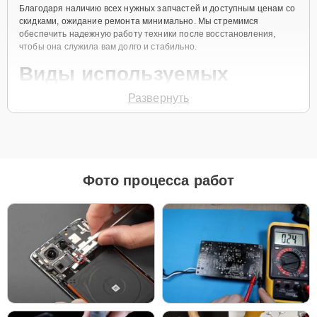
Благодаря наличию всех нужных запчастей и доступным ценам со
скидками, ожидание ремонта минимально. Мы стремимся
обеспечить надежную работу техники после восстановления,
чтобы она служила вам долго и стабильно.
Виды используемых
запчастей
Развернуть
Для ремонта роботов-пылесосов Xiaomi Trouver Robot LDS
Vacuum-Mop Finder White наш сервисный центр предоставляет как
оригинальные комплектующие, так и качественные аналоги. Это
позволяет клиенту выбрать подходящий вариант в зависимости
Фото процесса работ
от бюджета и предпочтений.
Рекомендации по выбору запчастей:
Для новых устройств, которые планируется
использовать на долгий срок, лучшим выбором
станут оригинальные запчасти, так как они
обеспечат полную совместимость и долгий срок
службы.
Если вы планируете обновить устройство в
ближайшее время, установка качественного