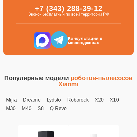
+7 (343) 288-39-12
Звонок бесплатный по всей территории РФ
Консультация в
мессенджерах
Популярные модели
роботов-пылесосов
Xiaomi
Mijia
Dreame
Lydsto
Roborock
X20
X10
M30
M40
S8
Q Revo